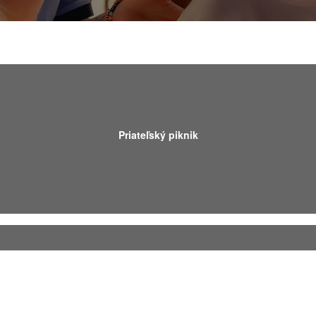
Priateľský piknik