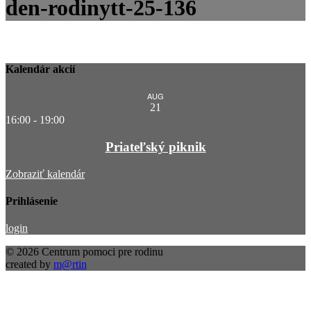
den-rodinytt-25-136
Kalendár akcií
AUG
21
16:00
-
19:00
Priateľský piknik
Zobraziť kalendár
Prihlásenie
login
© 2026 Centrum pomoci pre rodinu
created by
m@rtin