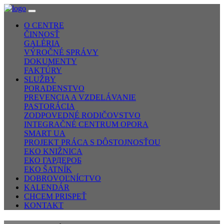
O CENTRE
ČINNOSŤ
GALÉRIA
VÝROČNÉ SPRÁVY
DOKUMENTY
FAKTÚRY
SLUŽBY
PORADENSTVO
PREVENCIA A VZDELÁVANIE
PASTORÁCIA
ZODPOVEDNÉ RODIČOVSTVO
INTEGRAČNÉ CENTRUM OPORA
SMART UA
PROJEKT PRÁCA S DÔSTOJNOSŤOU
EKO KNIŽNICA
ЕКО ГАРДЕРОБ
EKO ŠATNÍK
DOBROVOĽNÍCTVO
KALENDÁR
CHCEM PRISPEŤ
KONTAKT