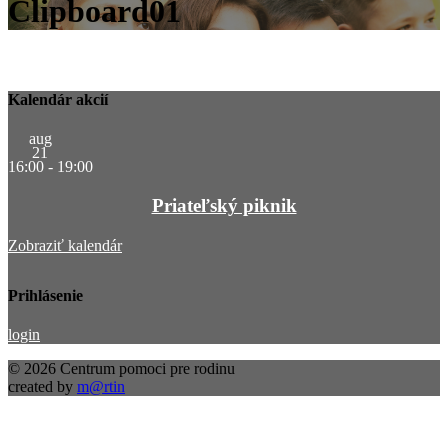
Clipboard01
Kalendár akcií
aug
21
16:00
-
19:00
Priateľský piknik
Zobraziť kalendár
Prihlásenie
login
© 2026 Centrum pomoci pre rodinu
created by
m@rtin