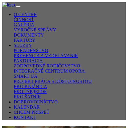
O CENTRE
ČINNOSŤ
GALÉRIA
VÝROČNÉ SPRÁVY
DOKUMENTY
FAKTÚRY
SLUŽBY
PORADENSTVO
PREVENCIA A VZDELÁVANIE
PASTORÁCIA
ZODPOVEDNÉ RODIČOVSTVO
INTEGRAČNÉ CENTRUM OPORA
SMART UA
PROJEKT PRÁCA S DÔSTOJNOSŤOU
EKO KNIŽNICA
ЕКО ГАРДЕРОБ
EKO ŠATNÍK
DOBROVOĽNÍCTVO
KALENDÁR
CHCEM PRISPEŤ
KONTAKT