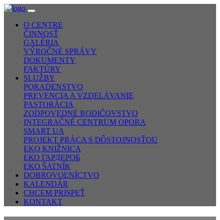
O CENTRE
ČINNOSŤ
GALÉRIA
VÝROČNÉ SPRÁVY
DOKUMENTY
FAKTÚRY
SLUŽBY
PORADENSTVO
PREVENCIA A VZDELÁVANIE
PASTORÁCIA
ZODPOVEDNÉ RODIČOVSTVO
INTEGRAČNÉ CENTRUM OPORA
SMART UA
PROJEKT PRÁCA S DÔSTOJNOSŤOU
EKO KNIŽNICA
ЕКО ГАРДЕРОБ
EKO ŠATNÍK
DOBROVOĽNÍCTVO
KALENDÁR
CHCEM PRISPEŤ
KONTAKT