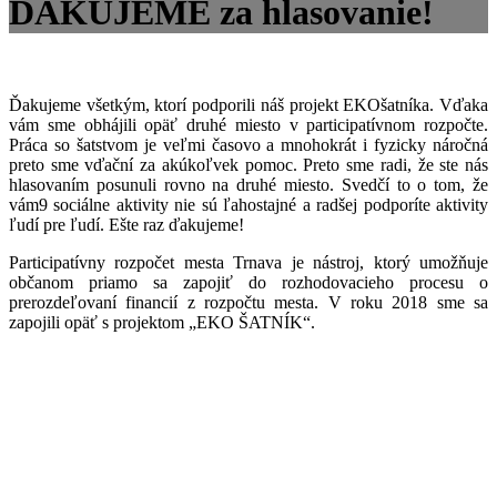
ĎAKUJEME za hlasovanie!
Ďakujeme všetkým, ktorí podporili náš projekt EKOšatníka. Vďaka
vám sme obhájili opäť druhé miesto v participatívnom rozpočte.
Práca so šatstvom je veľmi časovo a mnohokrát i fyzicky náročná
preto sme vďační za akúkoľvek pomoc. Preto sme radi, že ste nás
hlasovaním posunuli rovno na druhé miesto. Svedčí to o tom, že
vám9 sociálne aktivity nie sú ľahostajné a radšej podporíte aktivity
ľudí pre ľudí. Ešte raz ďakujeme!
Participatívny rozpočet mesta Trnava je nástroj, ktorý umožňuje
občanom priamo sa zapojiť do rozhodovacieho procesu o
prerozdeľovaní financií z rozpočtu mesta. V roku 2018 sme sa
zapojili opäť s projektom „EKO ŠATNÍK“.