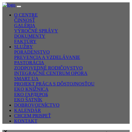
O CENTRE
ČINNOSŤ
GALÉRIA
VÝROČNÉ SPRÁVY
DOKUMENTY
FAKTÚRY
SLUŽBY
PORADENSTVO
PREVENCIA A VZDELÁVANIE
PASTORÁCIA
ZODPOVEDNÉ RODIČOVSTVO
INTEGRAČNÉ CENTRUM OPORA
SMART UA
PROJEKT PRÁCA S DÔSTOJNOSŤOU
EKO KNIŽNICA
ЕКО ГАРДЕРОБ
EKO ŠATNÍK
DOBROVOĽNÍCTVO
KALENDÁR
CHCEM PRISPEŤ
KONTAKT