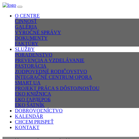
O CENTRE
ČINNOSŤ
GALÉRIA
VÝROČNÉ SPRÁVY
DOKUMENTY
FAKTÚRY
SLUŽBY
PORADENSTVO
PREVENCIA A VZDELÁVANIE
PASTORÁCIA
ZODPOVEDNÉ RODIČOVSTVO
INTEGRAČNÉ CENTRUM OPORA
SMART UA
PROJEKT PRÁCA S DÔSTOJNOSŤOU
EKO KNIŽNICA
ЕКО ГАРДЕРОБ
EKO ŠATNÍK
DOBROVOĽNÍCTVO
KALENDÁR
CHCEM PRISPEŤ
KONTAKT