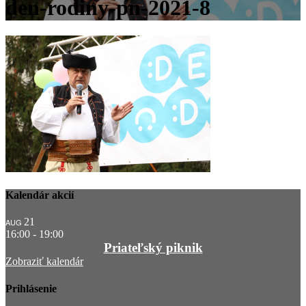
den-rodiny-pn-2021-8
Kalendár akcií
21
AUG
16:00
-
19:00
Priateľský piknik
Zobraziť kalendár
Prihlásenie