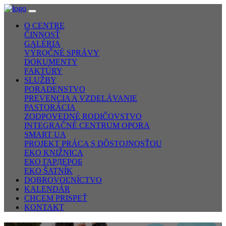
O CENTRE
ČINNOSŤ
GALÉRIA
VÝROČNÉ SPRÁVY
DOKUMENTY
FAKTÚRY
SLUŽBY
PORADENSTVO
PREVENCIA A VZDELÁVANIE
PASTORÁCIA
ZODPOVEDNÉ RODIČOVSTVO
INTEGRAČNÉ CENTRUM OPORA
SMART UA
PROJEKT PRÁCA S DÔSTOJNOSŤOU
EKO KNIŽNICA
ЕКО ГАРДЕРОБ
EKO ŠATNÍK
DOBROVOĽNÍCTVO
KALENDÁR
CHCEM PRISPEŤ
KONTAKT