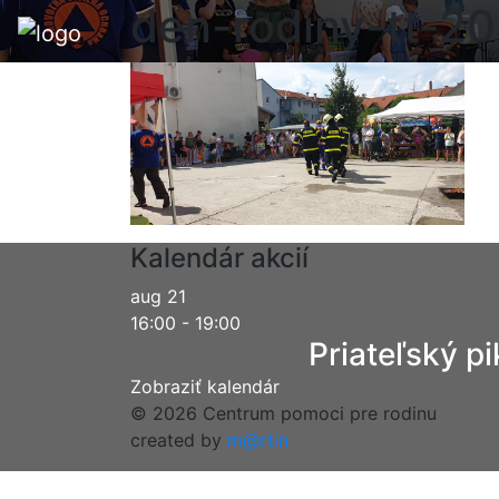
den-rodiny-tt-2
Kalendár akcií
aug
21
16:00
-
19:00
Priateľský pi
Zobraziť kalendár
© 2026 Centrum pomoci pre rodinu
created by
m@rtin