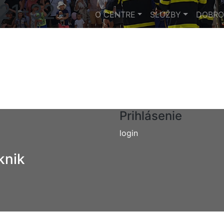
021-32
O CENTRE
SLUŽBY
DOBRO
Prihlásenie
login
knik