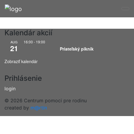
montessori
Kalendár akcií
16:00
-
19:00
AUG
21
Priateľský piknik
Zobraziť kalendár
Prihlásenie
login
© 2026 Centrum pomoci pre rodinu
created by
m@rtin