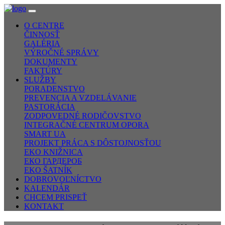
O CENTRE
ČINNOSŤ
GALÉRIA
VÝROČNÉ SPRÁVY
DOKUMENTY
FAKTÚRY
SLUŽBY
PORADENSTVO
PREVENCIA A VZDELÁVANIE
PASTORÁCIA
ZODPOVEDNÉ RODIČOVSTVO
INTEGRAČNÉ CENTRUM OPORA
SMART UA
PROJEKT PRÁCA S DÔSTOJNOSŤOU
EKO KNIŽNICA
ЕКО ГАРДЕРОБ
EKO ŠATNÍK
DOBROVOĽNÍCTVO
KALENDÁR
CHCEM PRISPEŤ
KONTAKT