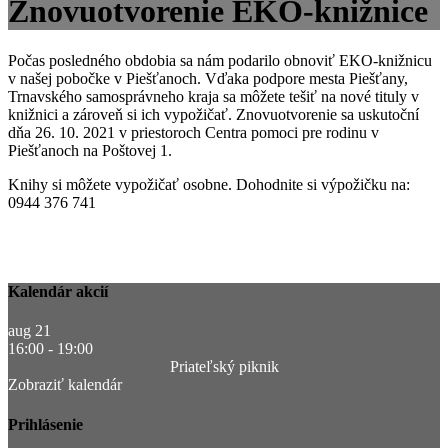
Znovuotvorenie EKO-knižnice
Počas posledného obdobia sa nám podarilo obnoviť EKO-knižnicu
v našej pobočke v Piešťanoch. Vďaka podpore mesta Piešťany,
Trnavského samosprávneho kraja sa môžete tešiť na nové tituly v
knižnici a zároveň si ich vypožičať. Znovuotvorenie sa uskutoční
dňa 26. 10. 2021 v priestoroch Centra pomoci pre rodinu v
Piešťanoch na Poštovej 1.
Knihy si môžete vypožičať osobne. Dohodnite si výpožičku na:
0944 376 741
Kalendár akcií
aug
21
16:00
-
19:00
Priateľský piknik
Zobraziť kalendár
Prihlásenie