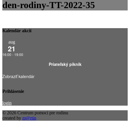
den-rodiny-TT-2022-35
Kalendár akcií
aug
21
16:00
-
19:00
Priateľský piknik
Zobraziť kalendár
Prihlásenie
login
© 2026 Centrum pomoci pre rodinu
created by
m@rtin