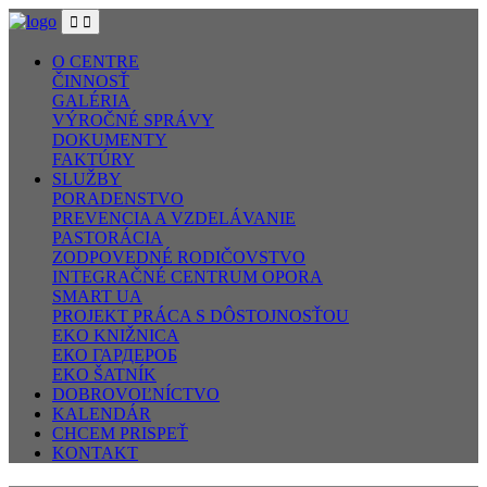
O CENTRE
ČINNOSŤ
GALÉRIA
VÝROČNÉ SPRÁVY
DOKUMENTY
FAKTÚRY
SLUŽBY
PORADENSTVO
PREVENCIA A VZDELÁVANIE
PASTORÁCIA
ZODPOVEDNÉ RODIČOVSTVO
INTEGRAČNÉ CENTRUM OPORA
SMART UA
PROJEKT PRÁCA S DÔSTOJNOSŤOU
EKO KNIŽNICA
ЕКО ГАРДЕРОБ
EKO ŠATNÍK
DOBROVOĽNÍCTVO
KALENDÁR
CHCEM PRISPEŤ
KONTAKT