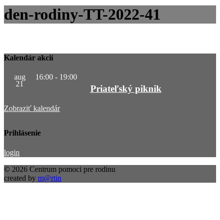
den-rodiny-TT-2022-41
Kalendár akcií
aug
16:00
-
19:00
21
Priateľský piknik
Zobraziť kalendár
Prihlásenie
login
© 2026 Centrum pomoci pre rodinu
created by
m@rtin