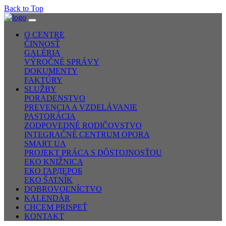
Back to Top
O CENTRE
ČINNOSŤ
GALÉRIA
VÝROČNÉ SPRÁVY
DOKUMENTY
FAKTÚRY
SLUŽBY
PORADENSTVO
PREVENCIA A VZDELÁVANIE
PASTORÁCIA
ZODPOVEDNÉ RODIČOVSTVO
INTEGRAČNÉ CENTRUM OPORA
SMART UA
PROJEKT PRÁCA S DÔSTOJNOSŤOU
EKO KNIŽNICA
ЕКО ГАРДЕРОБ
EKO ŠATNÍK
DOBROVOĽNÍCTVO
KALENDÁR
CHCEM PRISPEŤ
KONTAKT