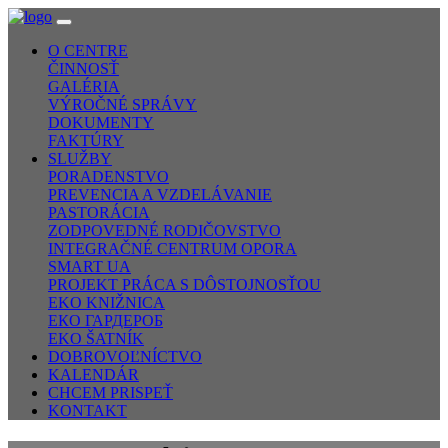
O CENTRE
ČINNOSŤ
GALÉRIA
VÝROČNÉ SPRÁVY
DOKUMENTY
FAKTÚRY
SLUŽBY
PORADENSTVO
PREVENCIA A VZDELÁVANIE
PASTORÁCIA
ZODPOVEDNÉ RODIČOVSTVO
INTEGRAČNÉ CENTRUM OPORA
SMART UA
PROJEKT PRÁCA S DÔSTOJNOSŤOU
EKO KNIŽNICA
ЕКО ГАРДЕРОБ
EKO ŠATNÍK
DOBROVOĽNÍCTVO
KALENDÁR
CHCEM PRISPEŤ
KONTAKT