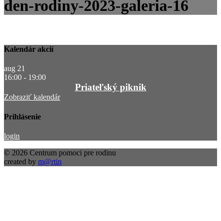
den-rodiny-2023-galeria-16
Kalendár akcií
aug
21
16:00
-
19:00
Priateľský piknik
Zobraziť kalendár
Prihlásenie
login
© 2026 Centrum pomoci pre rodinu
created by
m@rtin