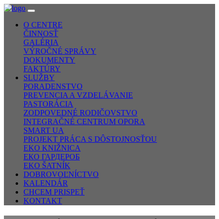
O CENTRE
ČINNOSŤ
GALÉRIA
VÝROČNÉ SPRÁVY
DOKUMENTY
FAKTÚRY
SLUŽBY
PORADENSTVO
PREVENCIA A VZDELÁVANIE
PASTORÁCIA
ZODPOVEDNÉ RODIČOVSTVO
INTEGRAČNÉ CENTRUM OPORA
SMART UA
PROJEKT PRÁCA S DÔSTOJNOSŤOU
EKO KNIŽNICA
ЕКО ГАРДЕРОБ
EKO ŠATNÍK
DOBROVOĽNÍCTVO
KALENDÁR
CHCEM PRISPEŤ
KONTAKT