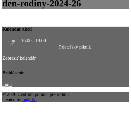
den-rodiny-2024-26
Kalendár akcií
aug
16:00
-
19:00
21
Priateľský piknik
Zobraziť kalendár
Prihlásenie
login
© 2026 Centrum pomoci pre rodinu
created by
m@rtin