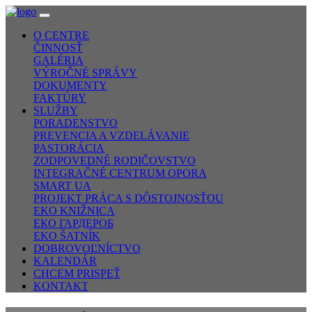
O CENTRE
ČINNOSŤ
GALÉRIA
VÝROČNÉ SPRÁVY
DOKUMENTY
FAKTÚRY
SLUŽBY
PORADENSTVO
PREVENCIA A VZDELÁVANIE
PASTORÁCIA
ZODPOVEDNÉ RODIČOVSTVO
INTEGRAČNÉ CENTRUM OPORA
SMART UA
PROJEKT PRÁCA S DÔSTOJNOSŤOU
EKO KNIŽNICA
ЕКО ГАРДЕРОБ
EKO ŠATNÍK
DOBROVOĽNÍCTVO
KALENDÁR
CHCEM PRISPEŤ
KONTAKT