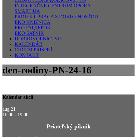
ZODPOVEDNÉ RODIČOVSTVO
INTEGRAČNÉ CENTRUM OPORA
SMART UA
PROJEKT PRÁCA S DÔSTOJNOSŤOU
EKO KNIŽNICA
ЕКО ГАРДЕРОБ
EKO ŠATNÍK
DOBROVOĽNÍCTVO
KALENDÁR
CHCEM PRISPEŤ
KONTAKT
den-rodiny-PN-24-16
Kalendár akcií
aug
21
16:00
-
19:00
Priateľský piknik