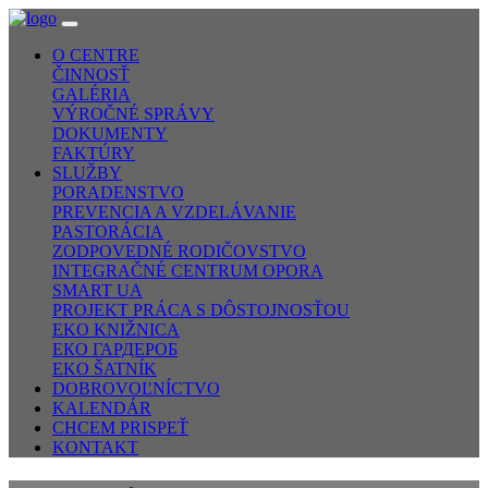
O CENTRE
ČINNOSŤ
GALÉRIA
VÝROČNÉ SPRÁVY
DOKUMENTY
FAKTÚRY
SLUŽBY
PORADENSTVO
PREVENCIA A VZDELÁVANIE
PASTORÁCIA
ZODPOVEDNÉ RODIČOVSTVO
INTEGRAČNÉ CENTRUM OPORA
SMART UA
PROJEKT PRÁCA S DÔSTOJNOSŤOU
EKO KNIŽNICA
ЕКО ГАРДЕРОБ
EKO ŠATNÍK
DOBROVOĽNÍCTVO
KALENDÁR
CHCEM PRISPEŤ
KONTAKT