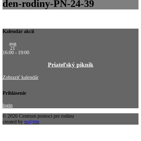
den-rodiny-PN-24-39
Kalendár akcií
aug
21
16:00
-
19:00
Priateľský piknik
Zobraziť kalendár
Prihlásenie
login
© 2026 Centrum pomoci pre rodinu
created by
m@rtin