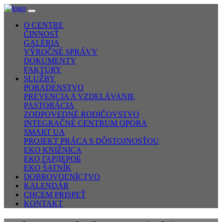
O CENTRE
ČINNOSŤ
GALÉRIA
VÝROČNÉ SPRÁVY
DOKUMENTY
FAKTÚRY
SLUŽBY
PORADENSTVO
PREVENCIA A VZDELÁVANIE
PASTORÁCIA
ZODPOVEDNÉ RODIČOVSTVO
INTEGRAČNÉ CENTRUM OPORA
SMART UA
PROJEKT PRÁCA S DÔSTOJNOSŤOU
EKO KNIŽNICA
ЕКО ГАРДЕРОБ
EKO ŠATNÍK
DOBROVOĽNÍCTVO
KALENDÁR
CHCEM PRISPEŤ
KONTAKT