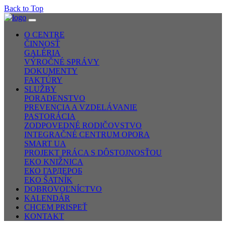
Back to Top
O CENTRE
ČINNOSŤ
GALÉRIA
VÝROČNÉ SPRÁVY
DOKUMENTY
FAKTÚRY
SLUŽBY
PORADENSTVO
PREVENCIA A VZDELÁVANIE
PASTORÁCIA
ZODPOVEDNÉ RODIČOVSTVO
INTEGRAČNÉ CENTRUM OPORA
SMART UA
PROJEKT PRÁCA S DÔSTOJNOSŤOU
EKO KNIŽNICA
ЕКО ГАРДЕРОБ
EKO ŠATNÍK
DOBROVOĽNÍCTVO
KALENDÁR
CHCEM PRISPEŤ
KONTAKT