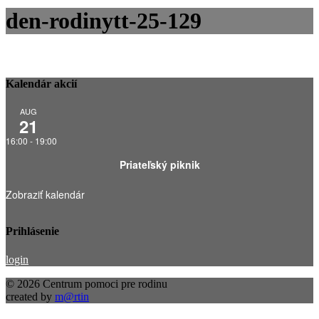
den-rodinytt-25-129
Kalendár akcií
AUG
21
16:00
-
19:00
Priateľský piknik
Zobraziť kalendár
Prihlásenie
login
© 2026 Centrum pomoci pre rodinu
created by
m@rtin