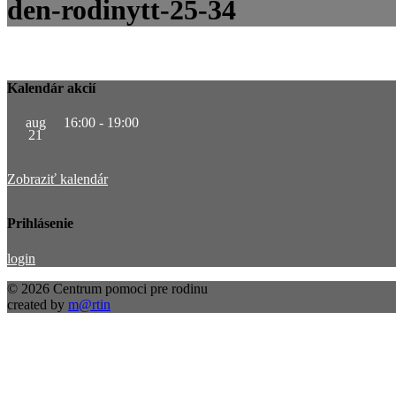
den-rodinytt-25-34
Kalendár akcií
aug
16:00
-
19:00
21
Zobraziť kalendár
Prihlásenie
login
© 2026 Centrum pomoci pre rodinu
created by
m@rtin