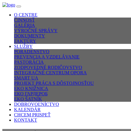
O CENTRE
ČINNOSŤ
GALÉRIA
VÝROČNÉ SPRÁVY
DOKUMENTY
FAKTÚRY
SLUŽBY
PORADENSTVO
PREVENCIA A VZDELÁVANIE
PASTORÁCIA
ZODPOVEDNÉ RODIČOVSTVO
INTEGRAČNÉ CENTRUM OPORA
SMART UA
PROJEKT PRÁCA S DÔSTOJNOSŤOU
EKO KNIŽNICA
ЕКО ГАРДЕРОБ
EKO ŠATNÍK
DOBROVOĽNÍCTVO
KALENDÁR
CHCEM PRISPEŤ
KONTAKT