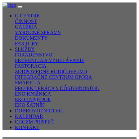
O CENTRE
ČINNOSŤ
GALÉRIA
VÝROČNÉ SPRÁVY
DOKUMENTY
FAKTÚRY
SLUŽBY
PORADENSTVO
PREVENCIA A VZDELÁVANIE
PASTORÁCIA
ZODPOVEDNÉ RODIČOVSTVO
INTEGRAČNÉ CENTRUM OPORA
SMART UA
PROJEKT PRÁCA S DÔSTOJNOSŤOU
EKO KNIŽNICA
ЕКО ГАРДЕРОБ
EKO ŠATNÍK
DOBROVOĽNÍCTVO
KALENDÁR
CHCEM PRISPEŤ
KONTAKT