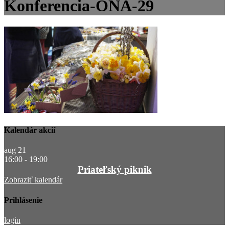
Konferencia-ONA-29
Kalendár akcií
aug
21
16:00
-
19:00
Priateľský piknik
Zobraziť kalendár
Prihlásenie
login