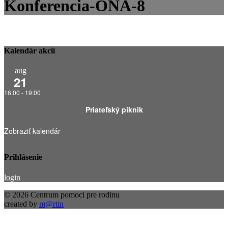
Konferencia-ONA-8
Kalendár akcií
aug
21
16:00
-
19:00
Priateľský piknik
Zobraziť kalendár
Prihlásenie
login
© 2026 Centrum pomoci pre rodinu
created by
m@rtin