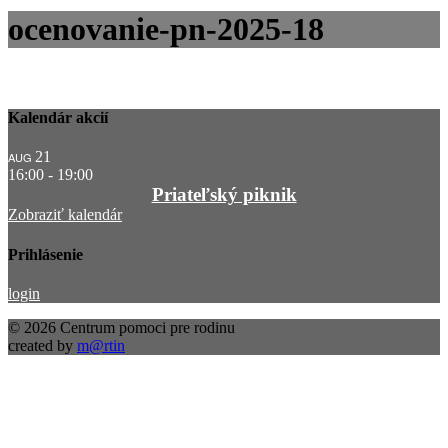
ocenovanie-pn-2025-18
Kalendár akcií
21
AUG
16:00
-
19:00
Priateľský piknik
Zobraziť kalendár
Prihlásenie
login
© 2026 Centrum pomoci pre rodinu
created by
m@rtin