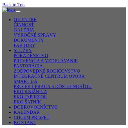
Back to Top
O CENTRE
ČINNOSŤ
GALÉRIA
VÝROČNÉ SPRÁVY
DOKUMENTY
FAKTÚRY
SLUŽBY
PORADENSTVO
PREVENCIA A VZDELÁVANIE
PASTORÁCIA
ZODPOVEDNÉ RODIČOVSTVO
INTEGRAČNÉ CENTRUM OPORA
SMART UA
PROJEKT PRÁCA S DÔSTOJNOSŤOU
EKO KNIŽNICA
ЕКО ГАРДЕРОБ
EKO ŠATNÍK
DOBROVOĽNÍCTVO
KALENDÁR
CHCEM PRISPEŤ
KONTAKT