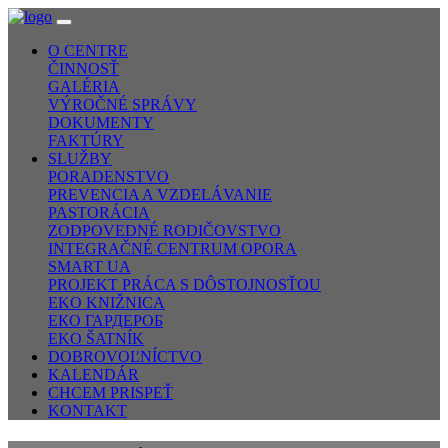
O CENTRE
ČINNOSŤ
GALÉRIA
VÝROČNÉ SPRÁVY
DOKUMENTY
FAKTÚRY
SLUŽBY
PORADENSTVO
PREVENCIA A VZDELÁVANIE
PASTORÁCIA
ZODPOVEDNÉ RODIČOVSTVO
INTEGRAČNÉ CENTRUM OPORA
SMART UA
PROJEKT PRÁCA S DÔSTOJNOSŤOU
EKO KNIŽNICA
ЕКО ГАРДЕРОБ
EKO ŠATNÍK
DOBROVOĽNÍCTVO
KALENDÁR
CHCEM PRISPEŤ
KONTAKT