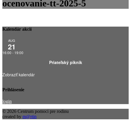
ocenovanie-tt-2025-5
Kalendár akcií
AUG
21
16:00
-
19:00
Priateľský piknik
Zobraziť kalendár
Prihlásenie
login
© 2026 Centrum pomoci pre rodinu
created by
m@rtin