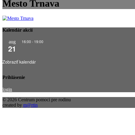
Mesto Trnava
Kalendár akcií
16:00
-
19:00
aug
21
Zobraziť kalendár
Prihlásenie
login
© 2026 Centrum pomoci pre rodinu
created by
m@rtin