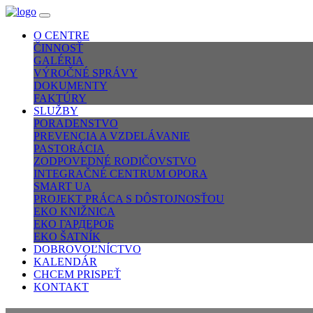
O CENTRE
ČINNOSŤ
GALÉRIA
VÝROČNÉ SPRÁVY
DOKUMENTY
FAKTÚRY
SLUŽBY
PORADENSTVO
PREVENCIA A VZDELÁVANIE
PASTORÁCIA
ZODPOVEDNÉ RODIČOVSTVO
INTEGRAČNÉ CENTRUM OPORA
SMART UA
PROJEKT PRÁCA S DÔSTOJNOSŤOU
EKO KNIŽNICA
ЕКО ГАРДЕРОБ
EKO ŠATNÍK
DOBROVOĽNÍCTVO
KALENDÁR
CHCEM PRISPEŤ
KONTAKT