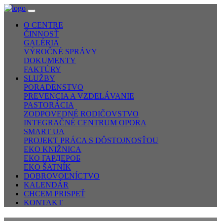
O CENTRE
ČINNOSŤ
GALÉRIA
VÝROČNÉ SPRÁVY
DOKUMENTY
FAKTÚRY
SLUŽBY
PORADENSTVO
PREVENCIA A VZDELÁVANIE
PASTORÁCIA
ZODPOVEDNÉ RODIČOVSTVO
INTEGRAČNÉ CENTRUM OPORA
SMART UA
PROJEKT PRÁCA S DÔSTOJNOSŤOU
EKO KNIŽNICA
ЕКО ГАРДЕРОБ
EKO ŠATNÍK
DOBROVOĽNÍCTVO
KALENDÁR
CHCEM PRISPEŤ
KONTAKT