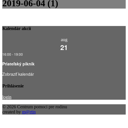
2019-06-04 (1)
Kalendár akcií
aug
21
16:00
-
19:00
Priateľský piknik
Zobraziť kalendár
Prihlásenie
login
© 2026 Centrum pomoci pre rodinu
created by
m@rtin