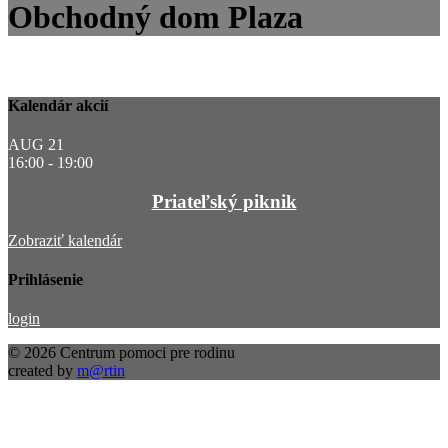
Obchodný dom Plaza
Kalendár akcií
AUG
21
16:00
-
19:00
Priateľský piknik
Zobraziť kalendár
Prihlásenie
login
© 2026 Centrum pomoci pre rodinu
created by
m@rtin