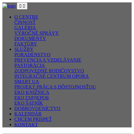
O CENTRE
ČINNOSŤ
GALÉRIA
VÝROČNÉ SPRÁVY
DOKUMENTY
FAKTÚRY
SLUŽBY
PORADENSTVO
PREVENCIA A VZDELÁVANIE
PASTORÁCIA
ZODPOVEDNÉ RODIČOVSTVO
INTEGRAČNÉ CENTRUM OPORA
SMART UA
PROJEKT PRÁCA S DÔSTOJNOSŤOU
EKO KNIŽNICA
ЕКО ГАРДЕРОБ
EKO ŠATNÍK
DOBROVOĽNÍCTVO
KALENDÁR
CHCEM PRISPEŤ
KONTAKT