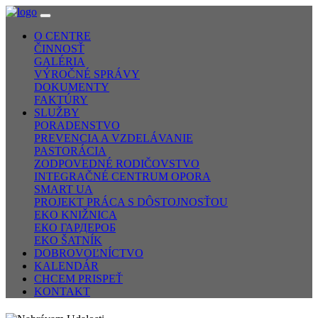
O CENTRE
ČINNOSŤ
GALÉRIA
VÝROČNÉ SPRÁVY
DOKUMENTY
FAKTÚRY
SLUŽBY
PORADENSTVO
PREVENCIA A VZDELÁVANIE
PASTORÁCIA
ZODPOVEDNÉ RODIČOVSTVO
INTEGRAČNÉ CENTRUM OPORA
SMART UA
PROJEKT PRÁCA S DÔSTOJNOSŤOU
EKO KNIŽNICA
ЕКО ГАРДЕРОБ
EKO ŠATNÍK
DOBROVOĽNÍCTVO
KALENDÁR
CHCEM PRISPEŤ
KONTAKT