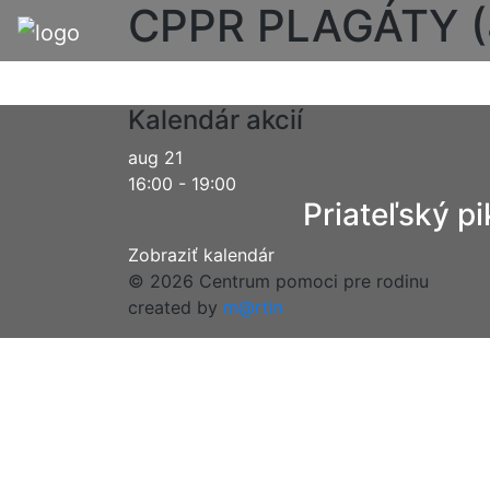
CPPR PLAGÁTY (
Kalendár akcií
aug
21
16:00
-
19:00
Priateľský pi
Zobraziť kalendár
© 2026 Centrum pomoci pre rodinu
created by
m@rtin