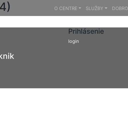
4)
O CENTRE
SLUŽBY
DOBRO
Prihlásenie
login
knik