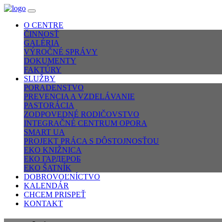
O CENTRE
ČINNOSŤ
GALÉRIA
VÝROČNÉ SPRÁVY
DOKUMENTY
FAKTÚRY
SLUŽBY
PORADENSTVO
PREVENCIA A VZDELÁVANIE
PASTORÁCIA
ZODPOVEDNÉ RODIČOVSTVO
INTEGRAČNÉ CENTRUM OPORA
SMART UA
PROJEKT PRÁCA S DÔSTOJNOSŤOU
EKO KNIŽNICA
ЕКО ГАРДЕРОБ
EKO ŠATNÍK
DOBROVOĽNÍCTVO
KALENDÁR
CHCEM PRISPEŤ
KONTAKT