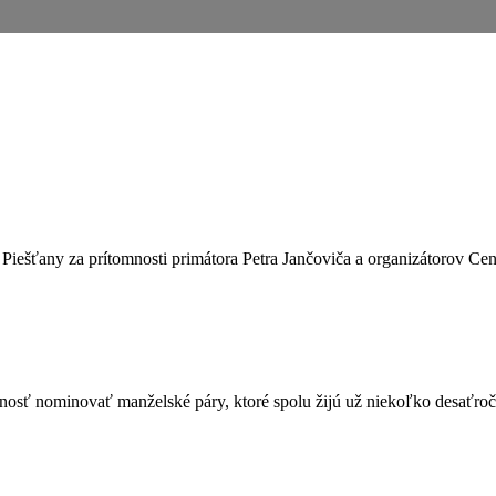
Piešťany za prítomnosti primátora Petra Jančoviča a organizátorov Ce
nosť nominovať manželské páry, ktoré spolu žijú už niekoľko desaťro